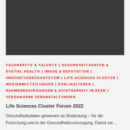
FACHKRÄFTE & TALENTE
GESUNDHEITSDATEN &
DIGITAL HEALTH
IMAGE & REPUTATION
INNOVATIONSÖKOSYSTEM
LIFE SCIENCES CLUSTER
MEDIENMITTEILUNGEN
PUBLIKATIONEN
RAHMENBEDINGUNGEN & SICHTBARKEIT IN BERN
VERGANGENE VERANSTALTUNGEN
Life Sciences Cluster Forum 2022
Gesundheitsdaten gewinnen an Bedeutung – für die
Forschung und in der Gesundheitsversorgung. Damit sie…